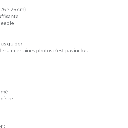
(26 × 26 cm)
uffisante
Needle
ous guider
ble sur certaines photos n’est pas inclus.
irmé
amètre
r :