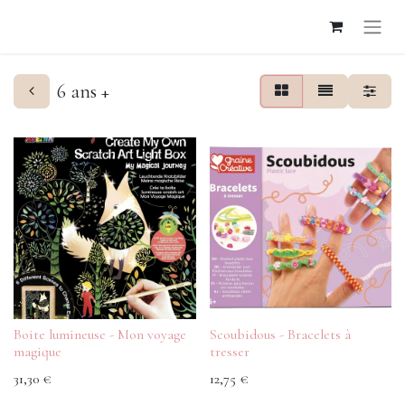
6 ans +
Boite lumineuse - Mon voyage
Scoubidous - Bracelets à
magique
tresser
31,30
€
12,75
€