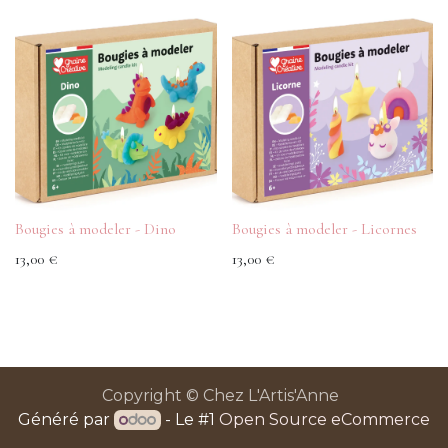
Bougies à modeler - Dino
Bougies à modeler - Licornes
13,00
€
13,00
€
Copyright © Chez L'Artis'Anne
Généré par
- Le #1
Open Source eCommerce