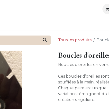
outique
Ateliers organisés
Anniversaires
Blog
Cont
Tous les produits
Boucle
Boucles d'oreille
Boucles d’oreilles en verr
Ces boucles d’oreilles so
soufflées à la main, réalis
Chaque paire est unique : l
variations témoignent du 
création singulière.