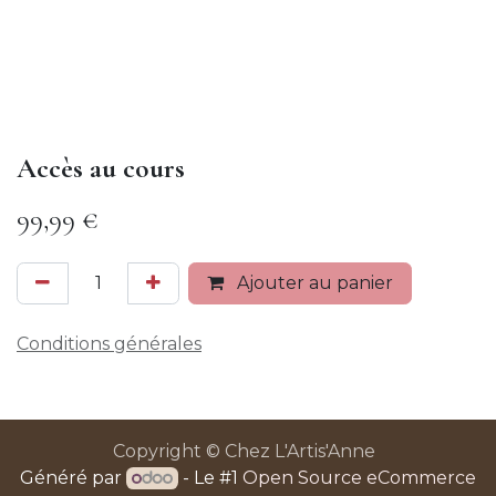
Accès au cours
99,99
€
Ajouter au panier
Conditions générales
Copyright © Chez L'Artis'Anne
Généré par
- Le #1
Open Source eCommerce